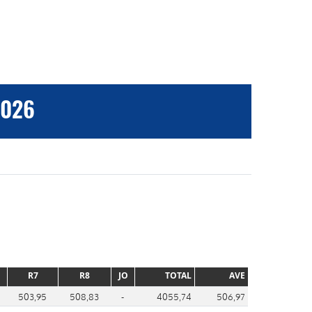
2026
R7
R8
JO
TOTAL
AVE
503,95
508,83
-
4055,74
506,97