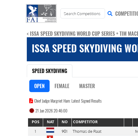
COMPETITI
< ISSA SPEED SKYDIVING WORLD CUP SERIES + TIM MAC
ISSA SPEED SKYDIVING WO
SPEED SKYDIVING
OPEN
FEMALE
MASTER
Chief Judge Margriet Ham: Latest Signed Results
21 Jun 2026 20:46:00
POS
NAT
NO
COMPETITOR
1
901
Thomas de Raat