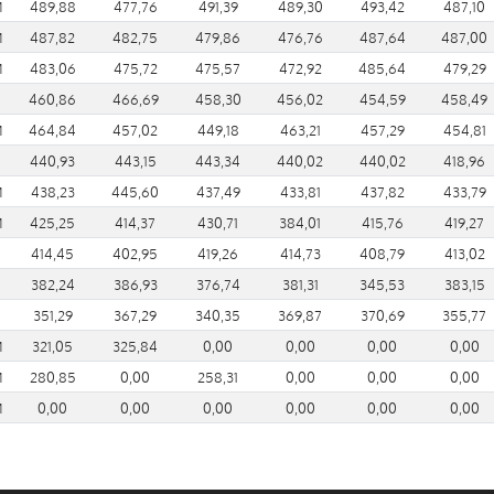
M
489,88
477,76
491,39
489,30
493,42
487,10
M
487,82
482,75
479,86
476,76
487,64
487,00
M
483,06
475,72
475,57
472,92
485,64
479,29
460,86
466,69
458,30
456,02
454,59
458,49
M
464,84
457,02
449,18
463,21
457,29
454,81
440,93
443,15
443,34
440,02
440,02
418,96
M
438,23
445,60
437,49
433,81
437,82
433,79
M
425,25
414,37
430,71
384,01
415,76
419,27
414,45
402,95
419,26
414,73
408,79
413,02
382,24
386,93
376,74
381,31
345,53
383,15
351,29
367,29
340,35
369,87
370,69
355,77
M
321,05
325,84
0,00
0,00
0,00
0,00
M
280,85
0,00
258,31
0,00
0,00
0,00
M
0,00
0,00
0,00
0,00
0,00
0,00