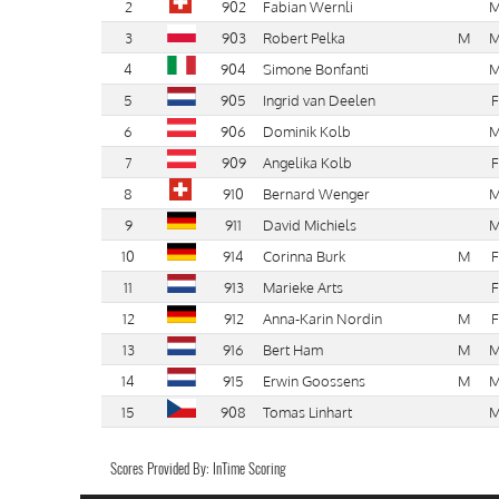
2
902
Fabian Wernli
3
903
Robert Pelka
M
4
904
Simone Bonfanti
5
905
Ingrid van Deelen
F
6
906
Dominik Kolb
7
909
Angelika Kolb
F
8
910
Bernard Wenger
9
911
David Michiels
10
914
Corinna Burk
M
F
11
913
Marieke Arts
F
12
912
Anna-Karin Nordin
M
F
13
916
Bert Ham
M
14
915
Erwin Goossens
M
15
908
Tomas Linhart
Scores Provided By: InTime Scoring