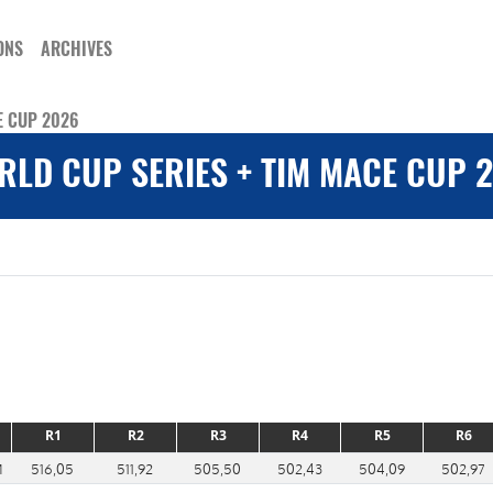
ONS
ARCHIVES
E CUP 2026
RLD CUP SERIES + TIM MACE CUP 
R1
R2
R3
R4
R5
R6
M
516,05
511,92
505,50
502,43
504,09
502,97